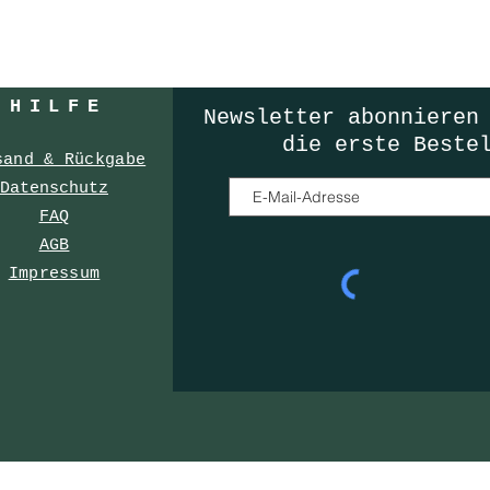
HILF
E
Newsletter
abonnieren
die erste Beste
sand & Rückgabe
Datenschutz
FAQ
AGB
Impressum