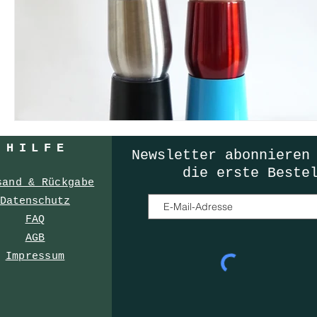
HILF
E
Newsletter
abonnieren
die erste Beste
sand & Rückgabe
Datenschutz
FAQ
AGB
Impressum