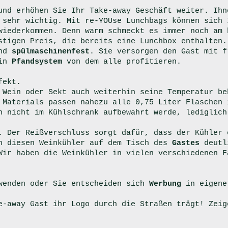
und erhöhen Sie Ihr Take-away Geschäft weiter. Ihn
 sehr wichtig. Mit re-YOUse Lunchbags können sich 
wiederkommen. Denn warm schmeckt es immer noch am 
stigen Preis, die bereits eine Lunchbox enthalten.
nd
spülmaschinenfest
. Sie versorgen den Gast mit f
Ein
Pfandsystem
von dem alle profitieren.
fekt.
 Wein oder Sekt auch weiterhin seine Temperatur be
 Materials passen nahezu alle 0,75 Liter Flaschen 
n nicht im Kühlschrank aufbewahrt werde, lediglich
. Der Reißverschluss sorgt dafür, dass der Kühler 
ch diesen Weinkühler auf dem Tisch des
Gastes
deutl
Wir haben die Weinkühler in vielen verschiedenen F
wenden oder Sie entscheiden sich
Werbung
in eigene
e-away Gast ihr Logo durch die Straßen trägt! Zeig