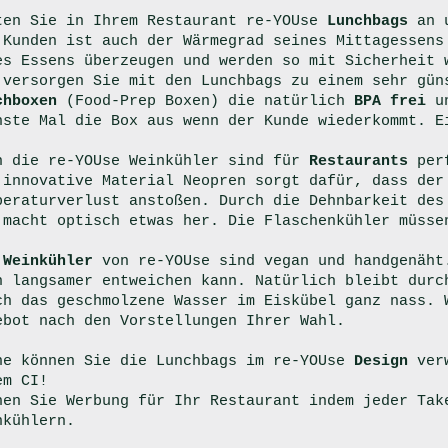
eten Sie in Ihrem Restaurant re-YOUse
Lunchbags
an 
 Kunden ist auch der Wärmegrad seines Mittagessens
es Essens überzeugen und werden so mit Sicherheit 
 versorgen Sie mit den Lunchbags zu einem sehr gün
chboxen
(Food-Prep Boxen) die natürlich
BPA frei
u
hste Mal die Box aus wenn der Kunde wiederkommt. 
h die re-YOUse Weinkühler sind für
Restaurants
per
 innovative Material Neopren sorgt dafür, dass der
peraturverlust anstoßen. Durch die Dehnbarkeit des
 macht optisch etwas her. Die Flaschenkühler müsse
e
Weinkühler
von re-YOUse sind vegan und handgenäht
h langsamer entweichen kann. Natürlich bleibt dur
ch das geschmolzene Wasser im Eiskübel ganz nass. 
ebot nach den Vorstellungen Ihrer Wahl.
erne können Sie die Lunchbags im re-YOUse
Design
ver
em CI!
hen Sie Werbung für Ihr Restaurant indem jeder Tak
nkühlern.