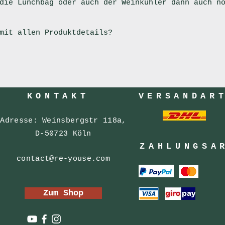
die Lunchbag oder auch der Weinkühler dann auch n
 mit allen Produktdetails?
KONTAKT
VERSANDAR
Adresse: Weinsbergstr 118a,
D-50723 Köln
ZAHLUNGSA
contact@re-youse.com
Zum Shop