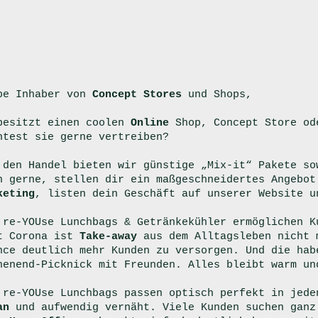
be Inhaber von
Concept Stores
und Shops,
 besitzt einen coolen
Online
Shop, Concept Store o
htest sie gerne vertreiben?
 den Handel bieten wir günstige „Mix-it“ Pakete s
h gerne, stellen dir ein maßgeschneidertes Angebot
keting
, listen dein Geschäft auf unserer Website u
 re-YOUse Lunchbags & Getränkekühler ermöglichen K
t Corona ist
Take-away
aus dem Alltagsleben nicht m
nce deutlich mehr Kunden zu versorgen. Und die hab
henend-Picknick mit Freunden. Alles bleibt warm un
 re-YOUse Lunchbags passen optisch perfekt in jede
gan
und aufwendig vernäht. Viele Kunden suchen ganz