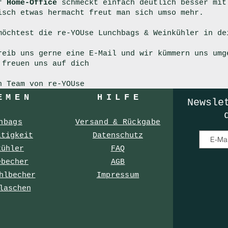
er
Home-Office
schmeckt einfach deutlich besser mit 
isch etwas hermacht freut man sich umso mehr.
 möchtest die re-YOUse Lunchbags & Weinkühler in d
reib uns gerne eine E-Mail und wir kümmern uns umg
r freuen uns auf dich
n Team von re-YOUse
EMEN
HILF
E
Newsle
hbags
Versand & Rückgabe
ltigkeit
Datenschutz
kühler
FAQ
ebecher
AGB
hlbecher
Impressum
laschen