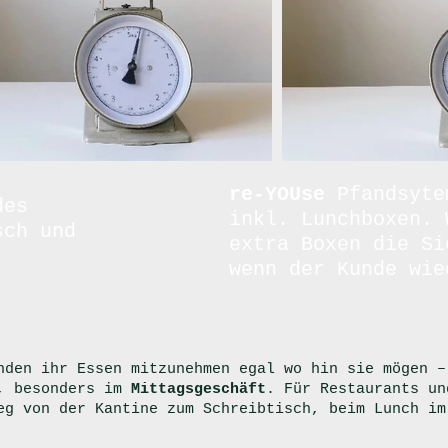
re-YOUse
Pfandsyte
des
inkl. Lunchboxen. 
sch und
extra Boxen die Si
wenn der Kunde wie
nden ihr Essen mitzunehmen egal wo hin sie mögen –
n, besonders im
Mittagsgeschäft
. Für Restaurants un
eg von der Kantine zum Schreibtisch, beim Lunch im