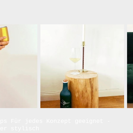
ps Für jedes Konzept geeignet -
er stylisch