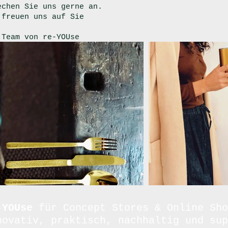
echen Sie uns gerne an.
r freuen uns auf Sie
 Team von re-YOUse
-YOUse
für Concept Stores & Online Sho
novativ, praktisch, nachhaltig und sup