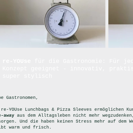
re-YOUse
für die Gastronomie: Für je
Konzept geeignet - innovativ, prakti
super stylisch
be Gastronomen,
 re-YOUse Lunchbags & Pizza Sleeves ermöglichen Ku
e-away
aus dem Alltagsleben nicht mehr wegzudenke
sorgen. Und die haben keinen Stress mehr auf dem W
ibt warm und frisch.