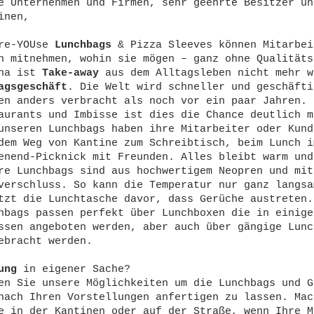
e Unternehmen und Firmen, sehr geehrte Besitzer un
inen,
re-YOUse
Lunchbags
& Pizza Sleeves können Mitarbei
n mitnehmen, wohin sie mögen – ganz ohne Qualitäts
ona ist
Take-away
aus dem Alltagsleben nicht mehr w
agsgeschäft
. Die Welt wird schneller und geschäfti
en anders verbracht als noch vor ein paar Jahren. 
aurants und Imbisse ist dies die Chance deutlich m
unseren Lunchbags haben ihre Mitarbeiter oder Kund
dem Weg von Kantine zum Schreibtisch, beim Lunch i
enend-Picknick mit Freunden. Alles bleibt warm und
re Lunchbags sind aus hochwertigem Neopren und mit
verschluss. So kann die Temperatur nur ganz langsa
tzt die Lunchtasche davor, dass Gerüche austreten.
hbags passen perfekt über Lunchboxen die in einige
ssen angeboten werden, aber auch über gängige Lunc
ebracht werden.
bung
in eigener Sache?
en Sie unsere Möglichkeiten um die Lunchbags und G
nach Ihren Vorstellungen anfertigen zu lassen. Mac
e in der Kantinen oder auf der Straße, wenn Ihre M