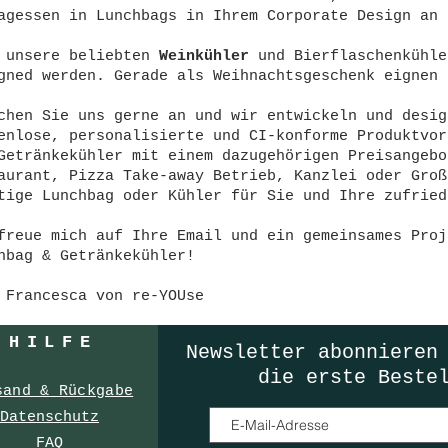
agessen in Lunchbags in Ihrem Corporate Design an 
 unsere beliebten
Weinkühler
und Bierflaschenkühle
gned werden. Gerade als Weihnachtsgeschenk eignen 
chen Sie uns gerne an und wir entwickeln und desig
enlose, personalisierte und CI-konforme Produktvor
Getränkekühler mit einem dazugehörigen Preisangebo
aurant, Pizza Take-away Betrieb, Kanzlei oder Groß
tige Lunchbag oder Kühler für Sie und Ihre zufried
freue mich auf Ihre Email und ein gemeinsames Pro
hbag & Getränkekühler!
 Francesca von re-YOUse
HILF
E
Newsletter
abonnieren
die erste Beste
sand & Rückgabe
Datenschutz
FAQ