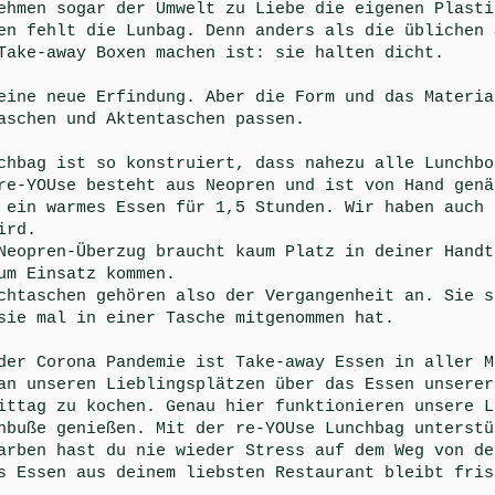
ehmen sogar der Umwelt zu Liebe die eigenen Plasti
en fehlt die Lunbag. Denn anders als die üblichen 
Take-away Boxen machen ist: sie halten dicht.
eine neue Erfindung. Aber die Form und das Materia
aschen und Aktentaschen passen.
chbag ist so konstruiert, dass nahezu alle Lunchbo
re-YOUse besteht aus Neopren und ist von Hand genä
 ein warmes Essen für 1,5 Stunden. Wir haben auch 
ird.
Neopren-Überzug braucht kaum Platz in deiner Handt
um Einsatz kommen.
chtaschen gehören also der Vergangenheit an. Sie s
sie mal in einer Tasche mitgenommen hat.
der Corona Pandemie ist Take-away Essen in aller M
an unseren Lieblingsplätzen über das Essen unserer
ittag zu kochen. Genau hier funktionieren unsere L
nbuße genießen. Mit der re-YOUse Lunchbag unterstü
arben hast du nie wieder Stress auf dem Weg von de
s Essen aus deinem liebsten Restaurant bleibt fris