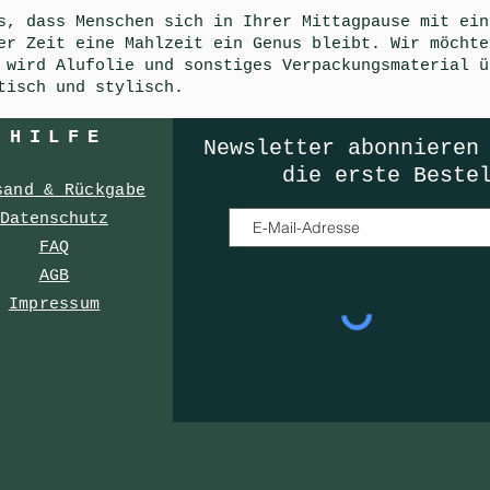
s, dass Menschen sich in Ihrer Mittagpause mit ein
er Zeit eine Mahlzeit ein Genus bleibt. Wir möchte
 wird Alufolie und sonstiges Verpackungsmaterial ü
tisch und stylisch.
HILF
E
Newsletter
abonnieren
die erste Beste
sand & Rückgabe
Datenschutz
FAQ
AGB
Impressum