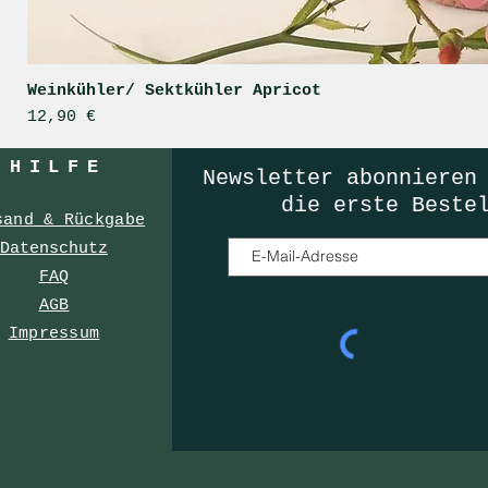
Weinkühler/ Sektkühler Apricot
Preis
12,90 €
HILF
E
Newsletter
abonnieren
die erste Beste
sand & Rückgabe
Datenschutz
FAQ
AGB
Impressum