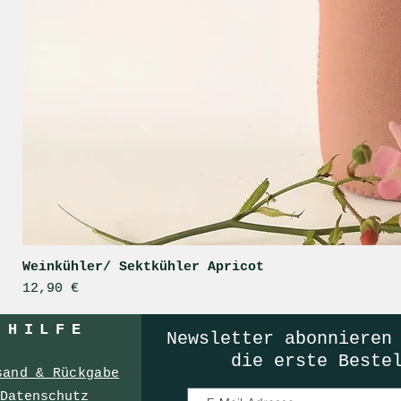
Weinkühler/ Sektkühler Apricot
Preis
12,90 €
HILF
E
Newsletter
abonnieren
die erste Beste
sand & Rückgabe
Datenschutz