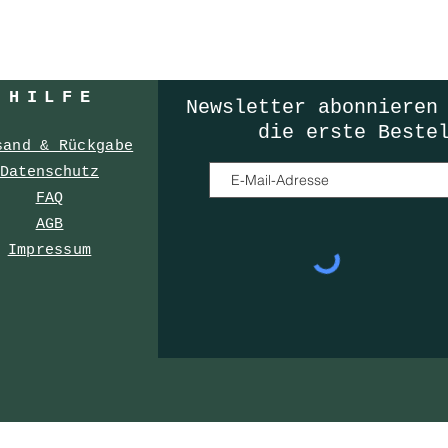
HILF
E
Newsletter
abonnieren
die erste Beste
sand & Rückgabe
Datenschutz
FAQ
AGB
Impressum