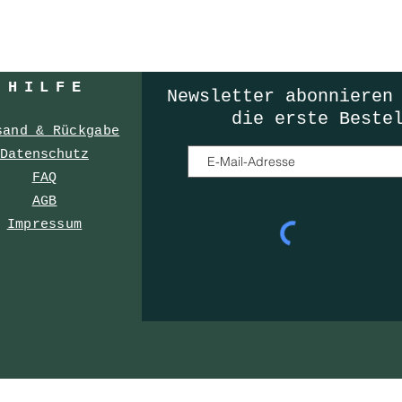
HILF
E
Newsletter
abonnieren
die erste Beste
sand & Rückgabe
Datenschutz
FAQ
AGB
Impressum