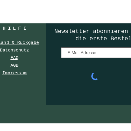
HILF
E
Newsletter
abonnieren
die erste Beste
sand & Rückgabe
Datenschutz
FAQ
AGB
Impressum