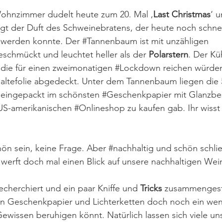
ohnzimmer dudelt heute zum 20. Mal ‚
Last Christmas
‘ u
gt der Duft des Schweinebratens, der heute noch schnel
 werden konnte. Der 
#Tannenbaum
 ist mit unzähligen 
schmückt und leuchtet heller als der 
Polarstern
. Der Kü
 die für einen zweimonatigen 
#Lockdown
 reichen würden
hhaltefolie abgedeckt. Unter dem Tannenbaum liegen die
eingepackt im schönsten 
#Geschenkpapier
 mit Glanzbe
US-amerikanischen 
#Onlineshop
 zu kaufen gab. Ihr wisst
chön sein, keine Frage. Aber 
#nachhaltig
 und schön schlie
 werft doch mal einen Blick auf unsere nachhaltigen Wein
echerchiert und ein paar Kniffe und 
Tricks
 zusammengestel
 Geschenkpapier und Lichterketten doch noch ein wen
wissen beruhigen könnt. Natürlich lassen sich viele uns