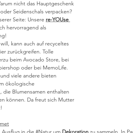
Warum nicht das Hauptgeschenk 
 oder Seidenschals verpacken? 
erer Seite: Unsere 
re-YOUse 
ich hervorragend als 
ng
! 
will, kann auch auf recyceltes 
er zurückgreifen. Tolle 
erzu beim 
Avocado Store
, bei 
piershop
 oder bei 
MemoLife
. 
und viele andere bieten 
em ökologische 
n, die Blumensamen enthalten 
n können. Da freut sich Mutter 
!
mmet
 Ausflug in die 
#Natur
 um 
Dekoration
 zu sammeln. In Pa