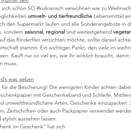
d munter sein
 sich schon SO 
#kulinarisch
 verwöhnen wie zu Weihnach
glichkeiten 
umwelt- und tierfreundliche
 Lebensmittel e
urch den Supermarkt laufen und alle Sonderangebote in d
, sondern 
saisonal
, 
regional 
und weitestgehend 
vegetar
uf das Rinderfilet verzichten möchte, sollte darauf achte
irtschaft stammt. Ein wichtiger Punkt, den viele im weihn
n: Kauft nur so viel ein, wie ihr wirklich braucht, damit 
n muss.
rd’s was geben
 für die Bescherung! Die wenigsten Kinder achten dabei
schenkpapier mit Geschenkeband und Schleife. Mittlerwe
nd umweltfreundlichere Arten, Geschenke einzupacken.
n, Zeitschriften oder auch Packpapier verwendet werden
 stylish aussehen lassen.