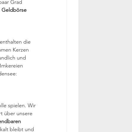
paar Grad 
 
Geldbörse
nthalten die 
ommen Kerzen 
undlich und 
 Imkereien 
densee: 
le spielen. Wir 
rt über unsere 
endbaren 
kalt bleibt und 