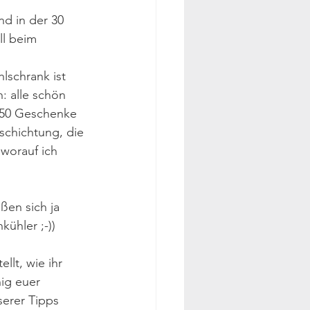
nd in der 30 
l beim 
hlschrank ist 
: alle schön 
 50 Geschenke 
schichtung, die 
 worauf ich 
ßen sich ja 
kühler ;-))
lt, wie ihr 
ig euer 
erer Tipps 