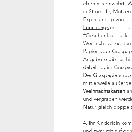
ebenfalls bewährt. 
in Strümpfe, Mützen
Expertentipp von uns
Lunchbags
 eignen s
#Geschenkverpacku
Wer nicht verzichten 
Papier oder Graspapi
Angebote gibt es hi
dabelino
, im 
Graspa
Der Graspapiershop 
mittlerweile außerd
Weihnachtskarten
 a
und vergraben werde
Natur gleich doppelt
4. Ihr Kinderlein ko
und zwar mit auf den