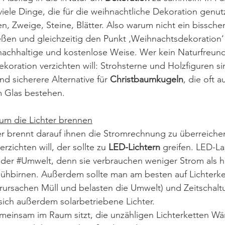
viele Dinge, die für die weihnachtliche Dekoration genu
, Zweige, Steine, Blätter. Also warum nicht ein bissche
eßen und gleichzeitig den Punkt ‚Weihnachtsdekoration‘
nachhaltige und kostenlose Weise. Wer kein Naturfreund
koration verzichten will: Strohsterne und Holzfiguren sin
 sicherere Alternative für 
Christbaumkugeln
, die oft a
m Glas bestehen.
um die Lichter brennen
r brennt darauf ihnen die Stromrechnung zu überreichen
rzichten will, der sollte zu 
LED-Lichtern
 greifen. LED-L
der 
#Umwelt
, denn sie verbrauchen weniger Strom als 
lühbirnen. Außerdem sollte man am besten auf Lichterke
erursachen Müll und belasten die Umwelt) und Zeitschalt
sich außerdem solarbetriebene Lichter.
meinsam im Raum sitzt, die unzähligen Lichterketten W