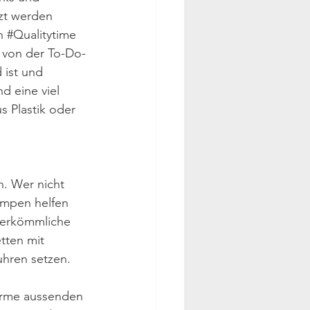
tzt werden 
n 
#Qualitytime
 von der To-Do-
 ist und 
d eine viel 
us Plastik oder 
. Wer nicht 
ampen helfen 
herkömmliche 
tten mit 
uhren setzen. 
ärme aussenden 