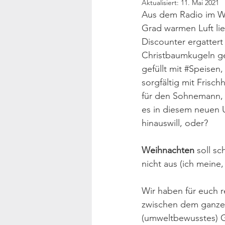
Aktualisiert:
11. Mai 2021
Aus dem Radio im W
Grad warmen Luft lie
Discounter ergattert
Christbaumkugeln ge
gefüllt mit 
#Speisen
,
sorgfältig mit Frisc
für den Sohnemann, 
es in diesem neuen 
hinauswill, oder?
Weihnachten
 soll s
nicht aus (ich meine,
Wir haben für euch r
zwischen dem ganzen
(umweltbewusstes) Ge