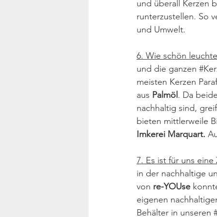
und überall Kerzen 
runterzustellen. So 
und Umwelt.
6. Wie schön leucht
und die ganzen 
#Ker
meisten Kerzen Paraf
aus 
Palmöl
. Da beide
nachhaltig sind, gre
bieten mittlerweile 
Imkerei Marquart
.
 A
7. Es ist für uns ei
in der nachhaltige u
von 
re-YOUse
 konnt
eigenen nachhaltigen
Behälter in unseren 