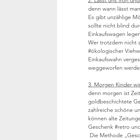
2. Lasst uns froh un
denn wann lässt man
Es gibt unzählige Mö
sollte nicht blind d
Einkaufswagen legen
Wer trotzdem nicht a
#ökologischer
 Viehw
Einkaufswahn vergesse
weggeworfen werde
3. Morgen Kinder wi
denn morgen ist Zeit
goldbeschichtete Ge
zahlreiche schöne u
können alte Zeitunge
Geschenk 
#retro
 und
 Die Methode „Geschenk im Geschenk“ hat sich 