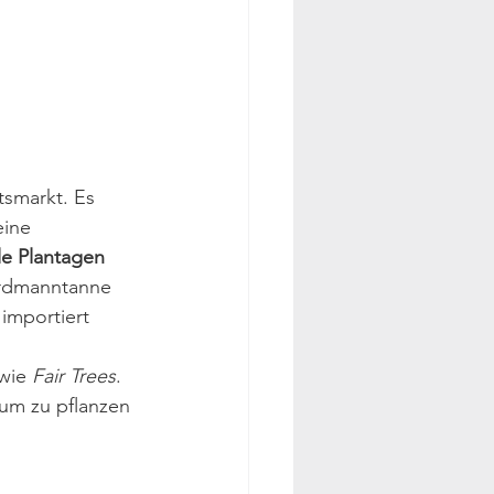
tsmarkt
. Es 
eine 
le Plantagen
ordmanntanne 
 importiert 
wie 
Fair Trees
. 
um zu pflanzen 