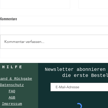
Kommentare
Happy New Lock
Kommentar verfassen...
Der Valentinstags Geschenke - Guide
HILF
E
Newsletter
abonnieren
die erste Beste
sand & Rückgabe
Datenschutz
FAQ
AGB
Impressum