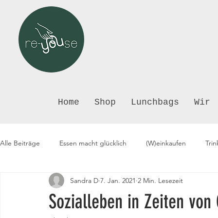
Home
Shop
Lunchbags
Wir
Alle Beiträge
Essen macht glücklich
(W)einkaufen
Tri
Sandra D
7. Jan. 2021
2 Min. Lesezeit
Sozialleben in Zeiten von