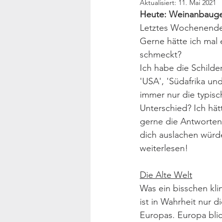
Aktualisiert:
11. Mai 2021
Heute: Weinanbaugeb
Letztes Wochenende 
Gerne hätte ich mal 
schmeckt?
Ich habe die Schilder
'USA', 'Südafrika un
immer nur die typisc
Unterschied? Ich hät
gerne die Antworten 
dich auslachen würde 
weiterlesen!
Die Alte Welt
Was ein bisschen kli
ist in Wahrheit nur 
Europas. Europa blic