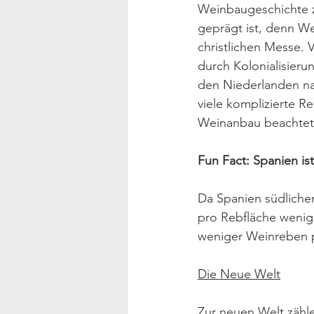
Weinbaugeschichte z
geprägt ist, denn Wei
christlichen Messe. V
durch Kolonialisieru
den Niederlanden nac
viele komplizierte 
Weinanbau beachtet
Fun Fact: Spanien i
Da Spanien südlicher
pro Rebfläche wenige
weniger Weinreben pr
Die Neue Welt
Zur neuen Welt zähle