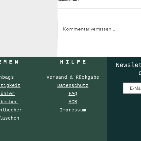
Kommentar verfassen...
Der Valentinstags Geschenke - Guide
EMEN
HILF
E
Newsle
hbags
Versand & Rückgabe
ltigkeit
Datenschutz
kühler
FAQ
ebecher
AGB
hlbecher
Impressum
laschen